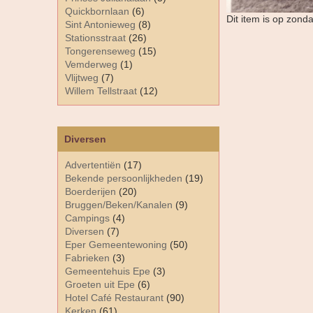
Quickbornlaan
(6)
Dit item is op zon
Sint Antonieweg
(8)
Stationsstraat
(26)
Tongerenseweg
(15)
Vemderweg
(1)
Vlijtweg
(7)
Willem Tellstraat
(12)
Diversen
Advertentiën
(17)
Bekende persoonlijkheden
(19)
Boerderijen
(20)
Bruggen/Beken/Kanalen
(9)
Campings
(4)
Diversen
(7)
Eper Gemeentewoning
(50)
Fabrieken
(3)
Gemeentehuis Epe
(3)
Groeten uit Epe
(6)
Hotel Café Restaurant
(90)
Kerken
(61)