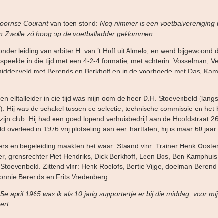
oornse Courant
van toen stond:
Nog nimmer is een voetbalvereniging u
n Zwolle zó hoog op de voetballadder geklommen.
onder leiding van arbiter H. van ’t Hoff uit Almelo, en werd bijgewoond 
peelde in die tijd met een 4-2-4 formatie, met achterin: Vosselman, V
middenveld met Berends en Berkhoff en in de voorhoede met Das, Kamp
en elftalleider in die tijd was mijn oom de heer D.H. Stoevenbeld (langs h
f”). Hij was de schakel tussen de selectie, technische commissie en het
 zijn club. Hij had een goed lopend verhuisbedrijf aan de Hoofdstraat 2
d overleed in 1976 vrij plotseling aan een hartfalen, hij is maar 60 jaa
rs en begeleiding maakten het waar: Staand vlnr: Trainer Henk Ooster
r, grensrechter Piet Hendriks, Dick Berkhoff, Leen Bos, Ben Kamphuis
ik Stoevenbeld. Zittend vlnr: Henk Roelofs, Bertie Vijge, doelman Beren
onnie Berends en Frits Vredenberg.
 april 1965 was ik als 10 jarig supportertje er bij die middag, voor mij
ert.