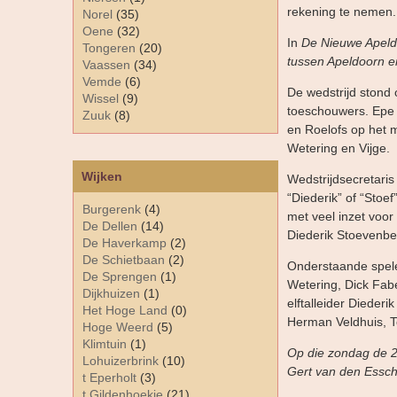
rekening te nemen.
Norel
(35)
Oene
(32)
In
De Nieuwe Apeld
Tongeren
(20)
tussen Apeldoorn e
Vaassen
(34)
Vemde
(6)
De wedstrijd stond 
Wissel
(9)
toeschouwers. Epe s
Zuuk
(8)
en Roelofs op het 
Wetering en Vijge.
Wijken
Wedstrijdsecretaris 
“Diederik” of “Stoe
Burgerenk
(4)
met veel inzet voor
De Dellen
(14)
Diederik Stoevenbel
De Haverkamp
(2)
De Schietbaan
(2)
Onderstaande spele
De Sprengen
(1)
Wetering, Dick Fabe
Dijkhuizen
(1)
elftalleider Dieder
Het Hoge Land
(0)
Herman Veldhuis, T
Hoge Weerd
(5)
Klimtuin
(1)
Op die zondag de 25e
Lohuizerbrink
(10)
Gert van den Essch
t Eperholt
(3)
t Gildenhoekje
(21)