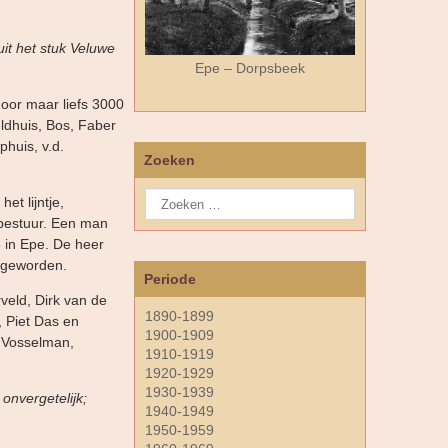
it het stuk Veluwe
Epe – Dorpsbeek
door maar liefs 3000
eldhuis, Bos, Faber
huis, v.d.
Zoeken
et lijntje,
 bestuur. Een man
6 in Epe. De heer
r geworden.
Periode
veld, Dirk van de
1890-1899
, Piet Das en
1900-1909
d Vosselman,
1910-1919
1920-1929
1930-1939
 onvergetelijk;
1940-1949
1950-1959