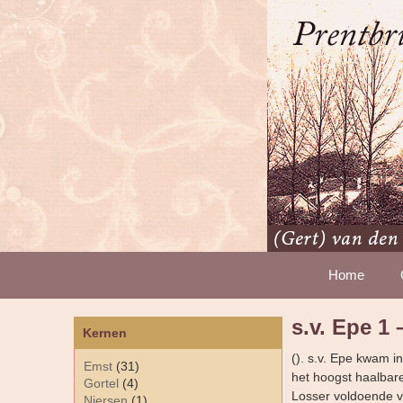
Home
s.v. Epe 1
Kernen
(). s.v. Epe kwam i
Emst
(31)
het hoogst haalbar
Gortel
(4)
Losser voldoende vo
Niersen
(1)