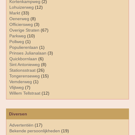
Kortenkampweg
(2)
Lohuizerweg
(12)
Markt
(33)
Oenerweg
(8)
Officiersweg
(3)
Overige Straten
(67)
Parkweg
(10)
Pollweg
(1)
Populierenlaan
(1)
Prinses Julianalaan
(3)
Quickbornlaan
(6)
Sint Antonieweg
(8)
Stationsstraat
(26)
Tongerenseweg
(15)
Vemderweg
(1)
Vlijtweg
(7)
Willem Tellstraat
(12)
Diversen
Advertentiën
(17)
Bekende persoonlijkheden
(19)