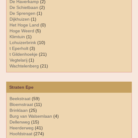
De Haverkamp
(2)
De Schietbaan
(2)
De Sprengen
(1)
Dijkhuizen
(1)
Het Hoge Land
(0)
Hoge Weerd
(5)
Klimtuin
(1)
Lohuizerbrink
(10)
t Eperholt
(3)
t Gildenhoekje
(21)
Vegtelarij
(1)
Wachtelenberg
(21)
Straten Epe
Beekstraat
(59)
Bloemstraat
(11)
Brinklaan
(25)
Burg van Walsemlaan
(4)
Dellenweg
(15)
Heerderweg
(41)
Hoofdstraat
(274)