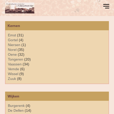
Kernen
Emst
(31)
Gortel
(4)
Niersen
(1)
Norel
(35)
Oene
(32)
Tongeren
(20)
Vaassen
(34)
Vemde
(6)
Wissel
(9)
Zuuk
(8)
Wijken
Burgerenk
(4)
De Dellen
(14)