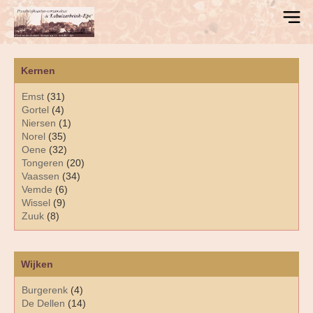
Kernen
Emst
(31)
Gortel
(4)
Niersen
(1)
Norel
(35)
Oene
(32)
Tongeren
(20)
Vaassen
(34)
Vemde
(6)
Wissel
(9)
Zuuk
(8)
Wijken
Burgerenk
(4)
De Dellen
(14)