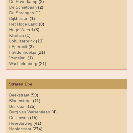
De Haverkamp
(2)
De Schietbaan
(2)
De Sprengen
(1)
Dijkhuizen
(1)
Het Hoge Land
(0)
Hoge Weerd
(5)
Klimtuin
(1)
Lohuizerbrink
(10)
t Eperholt
(3)
t Gildenhoekje
(21)
Vegtelarij
(1)
Wachtelenberg
(21)
Straten Epe
Beekstraat
(59)
Bloemstraat
(11)
Brinklaan
(25)
Burg van Walsemlaan
(4)
Dellenweg
(15)
Heerderweg
(41)
Hoofdstraat
(274)