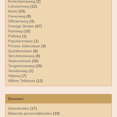
Kortenkampweg
(2)
Lohuizerweg
(12)
Markt
(33)
Oenerweg
(8)
Officiersweg
(3)
Overige Straten
(67)
Parkweg
(10)
Pollweg
(1)
Populierenlaan
(1)
Prinses Julianalaan
(3)
Quickbornlaan
(6)
Sint Antonieweg
(8)
Stationsstraat
(26)
Tongerenseweg
(15)
Vemderweg
(1)
Vlijtweg
(7)
Willem Tellstraat
(12)
Diversen
Advertentiën
(17)
Bekende persoonlijkheden
(19)