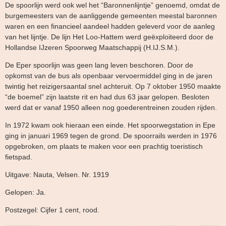
De spoorlijn werd ook wel het “Baronnenlijntje” genoemd, omdat de
burgemeesters van de aanliggende gemeenten meestal baronnen
waren en een financieel aandeel hadden geleverd voor de aanleg
van het lijntje. De lijn Het Loo-Hattem werd geëxploiteerd door de
Hollandse IJzeren Spoorweg Maatschappij (H.IJ.S.M.).
De Eper spoorlijn was geen lang leven beschoren. Door de
opkomst van de bus als openbaar vervoermiddel ging in de jaren
twintig het reizigersaantal snel achteruit. Op 7 oktober 1950 maakte
“de boemel” zijn laatste rit en had dus 63 jaar gelopen. Besloten
werd dat er vanaf 1950 alleen nog goederentreinen zouden rijden.
In 1972 kwam ook hieraan een einde. Het spoorwegstation in Epe
ging in januari 1969 tegen de grond. De spoorrails werden in 1976
opgebroken, om plaats te maken voor een prachtig toeristisch
fietspad.
Uitgave: Nauta, Velsen. Nr. 1919
Gelopen: Ja.
Postzegel: Cijfer 1 cent, rood.