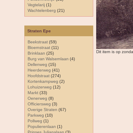
Vegtelarij
(1)
Wachtelenberg
(21)
Straten Epe
Beekstraat
(59)
Bloemstraat
(11)
Dit item is op zond
Brinklaan
(25)
Burg van Walsemlaan
(4)
Dellenweg
(15)
Heerderweg
(41)
Hoofdstraat
(274)
Kortenkampweg
(2)
Lohuizerweg
(12)
Markt
(33)
Oenerweg
(8)
Officiersweg
(3)
Overige Straten
(67)
Parkweg
(10)
Pollweg
(1)
Populierenlaan
(1)
Prinses Julianalaan
(3)