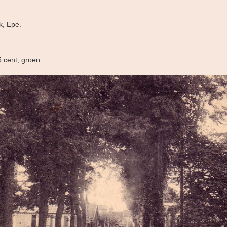
k, Epe.
5 cent, groen.