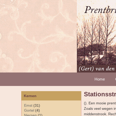
Home
Stationsst
Kernen
(). Een mooie prent
Emst
(31)
Zoals veel wegen in
Gortel
(4)
middenstrook. Rech
Niersen
(1)