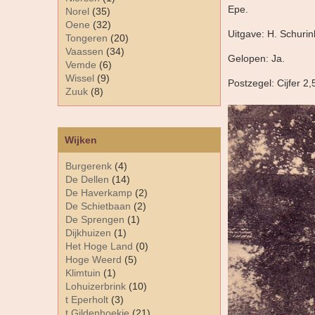
Epe.
Norel
(35)
Oene
(32)
Uitgave: H. Schurin
Tongeren
(20)
Vaassen
(34)
Gelopen: Ja.
Vemde
(6)
Wissel
(9)
Postzegel: Cijfer 2,
Zuuk
(8)
Wijken
Burgerenk
(4)
De Dellen
(14)
De Haverkamp
(2)
De Schietbaan
(2)
De Sprengen
(1)
Dijkhuizen
(1)
Het Hoge Land
(0)
Hoge Weerd
(5)
Klimtuin
(1)
Lohuizerbrink
(10)
t Eperholt
(3)
t Gildenhoekje
(21)