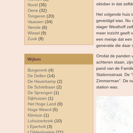
oktober in dat zelfd
Norel
(35)
Oene
(32)
Het volgende huis i
Tongeren
(20)
gevestigd was. Nu s
Vaassen
(34)
slager Westhoff zel
Vemde
(6)
Wissel
(9)
meer inzicht geeft 
Zuuk
(8)
een meisje dat een
generatie die daar
Omdat de panden va
Wijken
achteren staan, zijn
pand van de Famili
Burgerenk
(4)
Stationsstraat. De
De Dellen
(14)
Zimmerman”. De naa
De Haverkamp
(2)
De Schietbaan
(2)
station was.
De Sprengen
(1)
Dijkhuizen
(1)
Het Hoge Land
(0)
Hoge Weerd
(5)
Klimtuin
(1)
Lohuizerbrink
(10)
t Eperholt
(3)
t Gildenhoekje
(21)