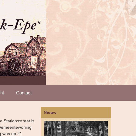
ht
Contact
Nieuw
 Stationsstraat is
r Gemeentewoning
g was op 21