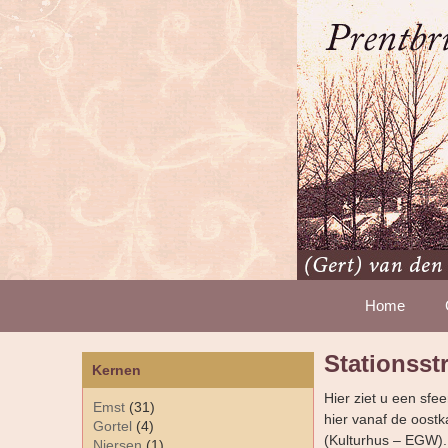
Home
Stationsst
Kernen
Hier ziet u een sfe
Emst
(31)
hier vanaf de oostk
Gortel
(4)
(Kulturhus – EGW).
Niersen
(1)