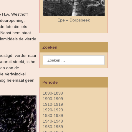
e H.A. Westhoff
Epe – Dorpsbeek
e deuropening,
e foto die iets
. Naast hem staat
inmiddels de vierde
Zoeken
estigd, verder naar
ooruit steekt, is het
zen aan de
De Verfwinckel
 nog helemaal geen
Periode
1890-1899
1900-1909
1910-1919
1920-1929
1930-1939
1940-1949
1950-1959