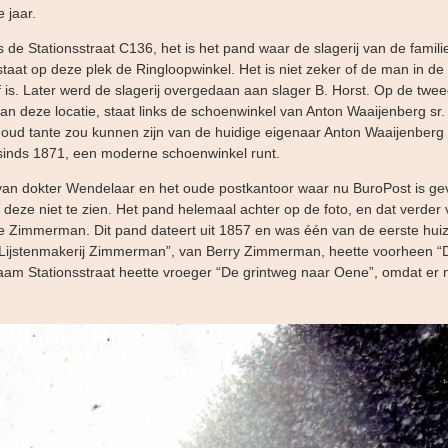
e jaar.
s de Stationsstraat C136, het is het pand waar de slagerij van de famili
taat op deze plek de Ringloopwinkel. Het is niet zeker of de man in d
f is. Later werd de slagerij overgedaan aan slager B. Horst. Op de tweed
van deze locatie, staat links de schoenwinkel van Anton Waaijenberg sr
 oud tante zou kunnen zijn van de huidige eigenaar Anton Waaijenberg 
 sinds 1871, een moderne schoenwinkel runt.
n dokter Wendelaar en het oude postkantoor waar nu BuroPost is gev
 deze niet te zien. Het pand helemaal achter op de foto, en dat verder v
e Zimmerman. Dit pand dateert uit 1857 en was één van de eerste hui
 “Lijstenmakerij Zimmerman”, van Berry Zimmerman, heette voorheen “
m Stationsstraat heette vroeger “De grintweg naar Oene”, omdat er