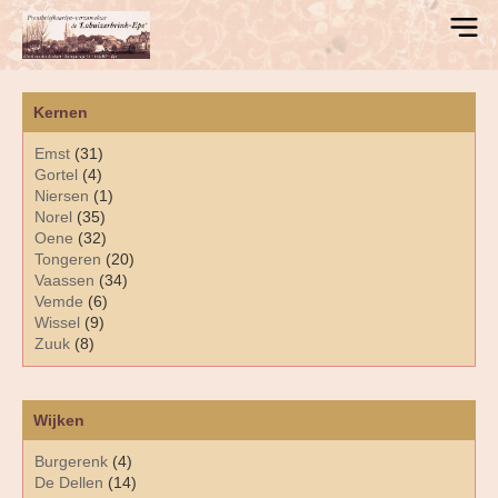
Kernen
Emst
(31)
Gortel
(4)
Niersen
(1)
Norel
(35)
Oene
(32)
Tongeren
(20)
Vaassen
(34)
Vemde
(6)
Wissel
(9)
Zuuk
(8)
Wijken
Burgerenk
(4)
De Dellen
(14)