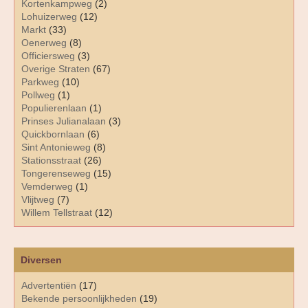
Kortenkampweg
(2)
Lohuizerweg
(12)
Markt
(33)
Oenerweg
(8)
Officiersweg
(3)
Overige Straten
(67)
Parkweg
(10)
Pollweg
(1)
Populierenlaan
(1)
Prinses Julianalaan
(3)
Quickbornlaan
(6)
Sint Antonieweg
(8)
Stationsstraat
(26)
Tongerenseweg
(15)
Vemderweg
(1)
Vlijtweg
(7)
Willem Tellstraat
(12)
Diversen
Advertentiën
(17)
Bekende persoonlijkheden
(19)