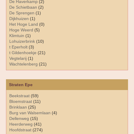
De Haverkamp
(2)
De Schietbaan
(2)
De Sprengen
(1)
Dijkhuizen
(1)
Het Hoge Land
(0)
Hoge Weerd
(5)
Klimtuin
(1)
Lohuizerbrink
(10)
t Eperholt
(3)
t Gildenhoekje
(21)
Vegtelarij
(1)
Wachtelenberg
(21)
Straten Epe
Beekstraat
(59)
Bloemstraat
(11)
Brinklaan
(25)
Burg van Walsemlaan
(4)
Dellenweg
(15)
Heerderweg
(41)
Hoofdstraat
(274)