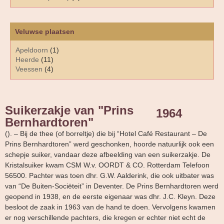
Veluwse plaatsen
Apeldoorn
(1)
Heerde
(11)
Veessen
(4)
Suikerzakje van "Prins
1964
Bernhardtoren"
(). – Bij de thee (of borreltje) die bij “Hotel Café Restaurant – De
Prins Bernhardtoren” werd geschonken, hoorde natuurlijk ook een
schepje suiker, vandaar deze afbeelding van een suikerzakje. De
Kristalsuiker kwam CSM W.v. OORDT & CO. Rotterdam Telefoon
56500. Pachter was toen dhr. G.W. Aalderink, die ook uitbater was
van “De Buiten-Sociëteit” in Deventer. De Prins Bernhardtoren werd
geopend in 1938, en de eerste eigenaar was dhr. J.C. Kleyn. Deze
besloot de zaak in 1963 van de hand te doen. Vervolgens kwamen
er nog verschillende pachters, die kregen er echter niet echt de