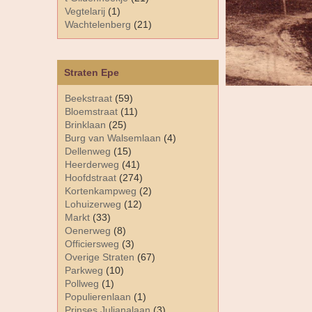
Vegtelarij
(1)
Wachtelenberg
(21)
Straten Epe
Beekstraat
(59)
Bloemstraat
(11)
Brinklaan
(25)
Burg van Walsemlaan
(4)
Dellenweg
(15)
Heerderweg
(41)
Hoofdstraat
(274)
Kortenkampweg
(2)
Lohuizerweg
(12)
Markt
(33)
Oenerweg
(8)
Officiersweg
(3)
Overige Straten
(67)
Parkweg
(10)
Pollweg
(1)
Populierenlaan
(1)
Prinses Julianalaan
(3)