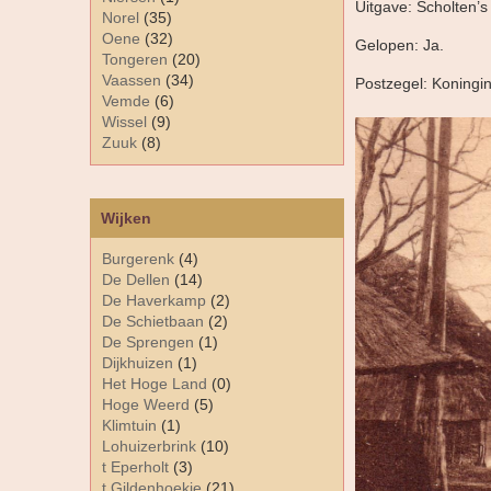
Uitgave: Scholten’
Norel
(35)
Oene
(32)
Gelopen: Ja.
Tongeren
(20)
Vaassen
(34)
Postzegel: Koningin
Vemde
(6)
Wissel
(9)
Zuuk
(8)
Wijken
Burgerenk
(4)
De Dellen
(14)
De Haverkamp
(2)
De Schietbaan
(2)
De Sprengen
(1)
Dijkhuizen
(1)
Het Hoge Land
(0)
Hoge Weerd
(5)
Klimtuin
(1)
Lohuizerbrink
(10)
t Eperholt
(3)
t Gildenhoekje
(21)