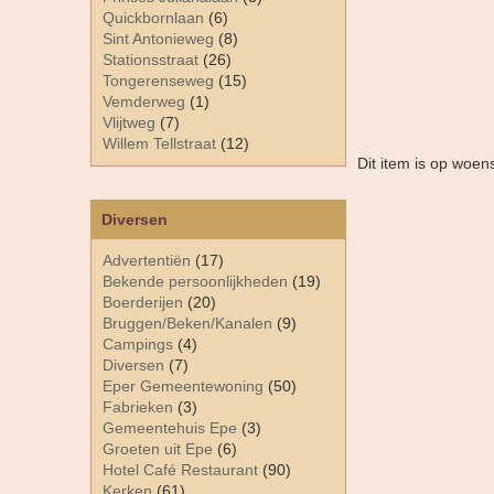
Quickbornlaan
(6)
Sint Antonieweg
(8)
Stationsstraat
(26)
Tongerenseweg
(15)
Vemderweg
(1)
Vlijtweg
(7)
Willem Tellstraat
(12)
Dit item is op woe
Diversen
Advertentiën
(17)
Bekende persoonlijkheden
(19)
Boerderijen
(20)
Bruggen/Beken/Kanalen
(9)
Campings
(4)
Diversen
(7)
Eper Gemeentewoning
(50)
Fabrieken
(3)
Gemeentehuis Epe
(3)
Groeten uit Epe
(6)
Hotel Café Restaurant
(90)
Kerken
(61)