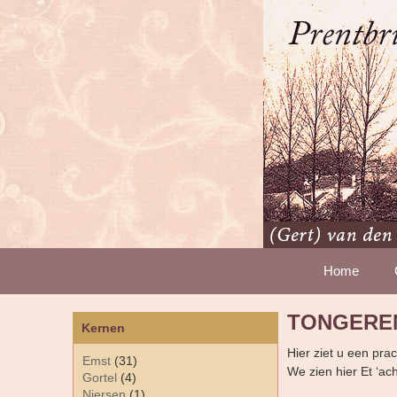
Home
TONGEREN
Kernen
Hier ziet u een pra
Emst
(31)
We zien hier Et ‘ac
Gortel
(4)
Niersen
(1)