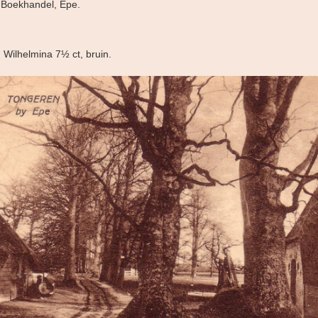
s Boekhandel, Epe.
 Wilhelmina 7½ ct, bruin.