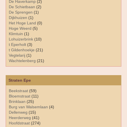
De Haverkamp
(2)
De Schietbaan
(2)
De Sprengen
(1)
Dijkhuizen
(1)
Het Hoge Land
(0)
Hoge Weerd
(5)
Klimtuin
(1)
Lohuizerbrink
(10)
t Eperholt
(3)
t Gildenhoekje
(21)
Vegtelarij
(1)
Wachtelenberg
(21)
Straten Epe
Beekstraat
(59)
Bloemstraat
(11)
Brinklaan
(25)
Burg van Walsemlaan
(4)
Dellenweg
(15)
Heerderweg
(41)
Hoofdstraat
(274)