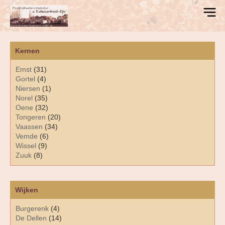
Kernen
Emst
(31)
Gortel
(4)
Niersen
(1)
Norel
(35)
Oene
(32)
Tongeren
(20)
Vaassen
(34)
Vemde
(6)
Wissel
(9)
Zuuk
(8)
Wijken
Burgerenk
(4)
De Dellen
(14)