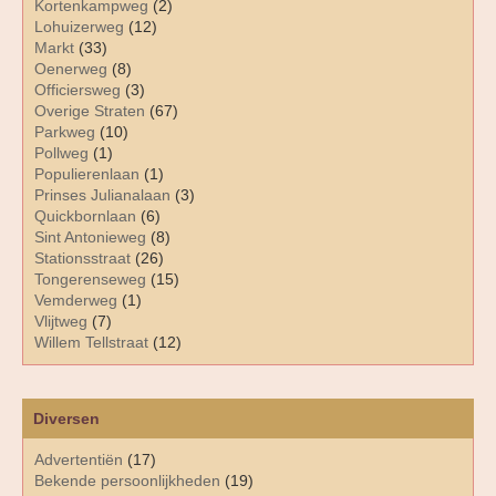
Kortenkampweg
(2)
Lohuizerweg
(12)
Markt
(33)
Oenerweg
(8)
Officiersweg
(3)
Overige Straten
(67)
Parkweg
(10)
Pollweg
(1)
Populierenlaan
(1)
Prinses Julianalaan
(3)
Quickbornlaan
(6)
Sint Antonieweg
(8)
Stationsstraat
(26)
Tongerenseweg
(15)
Vemderweg
(1)
Vlijtweg
(7)
Willem Tellstraat
(12)
Diversen
Advertentiën
(17)
Bekende persoonlijkheden
(19)