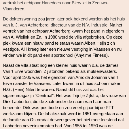
vertrok het echtpaar Hanedoes naar Biervliet in Zeeuws-
Vlaanderen.
De dokterswoning zou jaren later ook bekend worden als het huis
van ir. J. van Achterberg, directeur van de N.V. Industrie.
Na het
vertrek van het echtpaar Achterberg kwam het pand in eigendom
van A. Wielink en Zn. In 1980 werd de villa afgebroken. Op deze
plek kwam een nieuw pand te staan waarin Albert Heijn zich
vestigde. AH kreeg later een nieuwe vestiging in Vaassen en nu
vinden we in dit pand een sportschool (Anytime Fitness).
Naast de villa staat nog een kleiner huis waarin o.a. de dames
Van ’t Erve woonden. Zij stonden bekend als mutsenwasters.
Vóór april 1905 was het eigendom van Arnolda Johanna van ’t
Erve naaister te Vaassen. Later kwam in dit huis schoenmaker
H.G. (Hein) Nitert te wonen. Naast dit huis zat o.a. het
sigarenmagazijn “Centraal”. Het was Trijntje Zijlstra, de vrouw van
Dirk Labberton, die de zaak onder de naam van haar man
beheerde. Dirk was postbode en zou veertig jaar bij de PTT
werkzaam blijven. De tabakszaak werd in 1951 overgedaan aan
de familie van Os omdat de werkgever het niet mee toestond dat
Labberton neveninkomsten had. Van 1955 tot 1990 was de