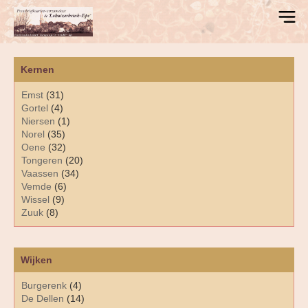
Kernen
Emst
(31)
Gortel
(4)
Niersen
(1)
Norel
(35)
Oene
(32)
Tongeren
(20)
Vaassen
(34)
Vemde
(6)
Wissel
(9)
Zuuk
(8)
Wijken
Burgerenk
(4)
De Dellen
(14)