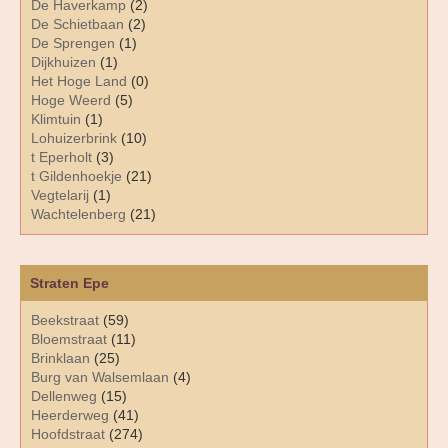
De Haverkamp
(2)
De Schietbaan
(2)
De Sprengen
(1)
Dijkhuizen
(1)
Het Hoge Land
(0)
Hoge Weerd
(5)
Klimtuin
(1)
Lohuizerbrink
(10)
t Eperholt
(3)
t Gildenhoekje
(21)
Vegtelarij
(1)
Wachtelenberg
(21)
Straten Epe
Beekstraat
(59)
Bloemstraat
(11)
Brinklaan
(25)
Burg van Walsemlaan
(4)
Dellenweg
(15)
Heerderweg
(41)
Hoofdstraat
(274)