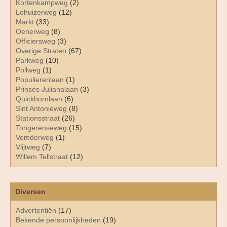
Kortenkampweg
(2)
Lohuizerweg
(12)
Markt
(33)
Oenerweg
(8)
Officiersweg
(3)
Overige Straten
(67)
Parkweg
(10)
Pollweg
(1)
Populierenlaan
(1)
Prinses Julianalaan
(3)
Quickbornlaan
(6)
Sint Antonieweg
(8)
Stationsstraat
(26)
Tongerenseweg
(15)
Vemderweg
(1)
Vlijtweg
(7)
Willem Tellstraat
(12)
Diversen
Advertentiën
(17)
Bekende persoonlijkheden
(19)