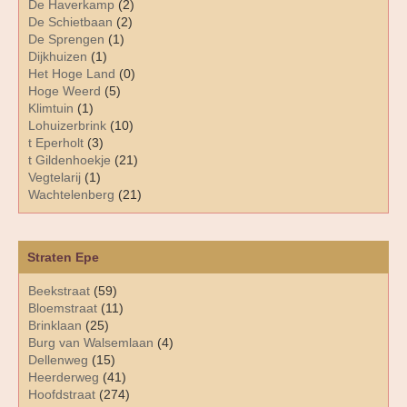
De Haverkamp
(2)
De Schietbaan
(2)
De Sprengen
(1)
Dijkhuizen
(1)
Het Hoge Land
(0)
Hoge Weerd
(5)
Klimtuin
(1)
Lohuizerbrink
(10)
t Eperholt
(3)
t Gildenhoekje
(21)
Vegtelarij
(1)
Wachtelenberg
(21)
Straten Epe
Beekstraat
(59)
Bloemstraat
(11)
Brinklaan
(25)
Burg van Walsemlaan
(4)
Dellenweg
(15)
Heerderweg
(41)
Hoofdstraat
(274)