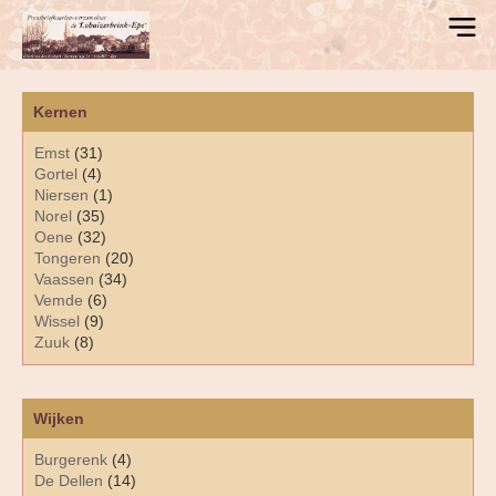
Kernen
Emst
(31)
Gortel
(4)
Niersen
(1)
Norel
(35)
Oene
(32)
Tongeren
(20)
Vaassen
(34)
Vemde
(6)
Wissel
(9)
Zuuk
(8)
Wijken
Burgerenk
(4)
De Dellen
(14)