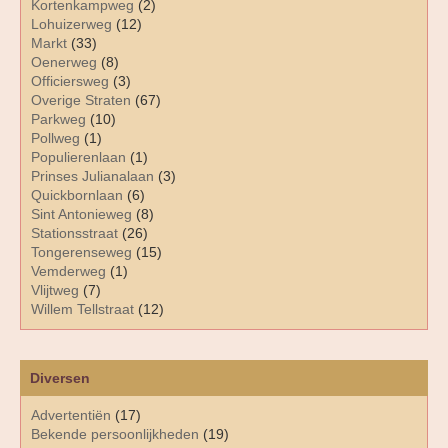
Kortenkampweg
(2)
Lohuizerweg
(12)
Markt
(33)
Oenerweg
(8)
Officiersweg
(3)
Overige Straten
(67)
Parkweg
(10)
Pollweg
(1)
Populierenlaan
(1)
Prinses Julianalaan
(3)
Quickbornlaan
(6)
Sint Antonieweg
(8)
Stationsstraat
(26)
Tongerenseweg
(15)
Vemderweg
(1)
Vlijtweg
(7)
Willem Tellstraat
(12)
Diversen
Advertentiën
(17)
Bekende persoonlijkheden
(19)