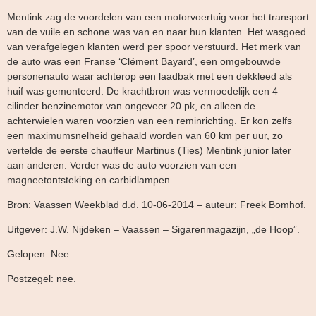
Mentink zag de voordelen van een motorvoertuig voor het transport
van de vuile en schone was van en naar hun klanten. Het wasgoed
van verafgelegen klanten werd per spoor verstuurd. Het merk van
de auto was een Franse ‘Clément Bayard’, een omgebouwde
personenauto waar achterop een laadbak met een dekkleed als
huif was gemonteerd. De krachtbron was vermoedelijk een 4
cilinder benzinemotor van ongeveer 20 pk, en alleen de
achterwielen waren voorzien van een reminrichting. Er kon zelfs
een maximumsnelheid gehaald worden van 60 km per uur, zo
vertelde de eerste chauffeur Martinus (Ties) Mentink junior later
aan anderen. Verder was de auto voorzien van een
magneetontsteking en carbidlampen.
Bron: Vaassen Weekblad d.d. 10-06-2014 – auteur: Freek Bomhof.
Uitgever: J.W. Nijdeken – Vaassen – Sigarenmagazijn, „de Hoop”.
Gelopen: Nee.
Postzegel: nee.