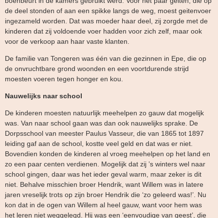
boenbeurt in de kamers gebruikt werd. Voor het paar geiten, die op
de deel stonden of aan een spikke langs de weg, moest geitenvoer
ingezameld worden. Dat was moeder haar deel, zij zorgde met de
kinderen dat zij voldoende voer hadden voor zich zelf, maar ook
voor de verkoop aan haar vaste klanten.
De familie van Tongeren was één van die gezinnen in Epe, die op
de onvruchtbare grond woonden en een voortdurende strijd
moesten voeren tegen honger en kou.
Nauwelijks naar school
De kinderen moesten natuurlijk meehelpen zo gauw dat mogelijk
was. Van naar school gaan was dan ook nauwelijks sprake. De
Dorpsschool van meester Paulus Vasseur, die van 1865 tot 1897
leiding gaf aan de school, kostte veel geld en dat was er niet.
Bovendien konden de kinderen al vroeg meehelpen op het land en
zo een paar centen verdienen. Mogelijk dat zij ’s winters wel naar
school gingen, daar was het ieder geval warm, maar zeker is dit
niet. Behalve misschien broer Hendrik, want Willem was in latere
jaren vreselijk trots op zijn broer Hendrik die ‘zo geleerd was!’. Nu
kon dat in de ogen van Willem al heel gauw, want voor hem was
het leren niet weggelegd. Hij was een ‘eenvoudige van geest’, die