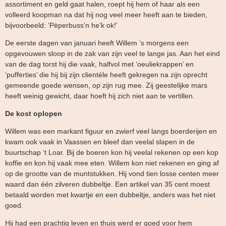
assortiment en geld gaat halen, roept hij hem of haar als een
volleerd koopman na dat hij nog veel meer heeft aan te bieden,
bijvoorbeeld: ‘Pèperbuss’n he’k ok!’
De eerste dagen van januari heeft Willem ’s morgens een
opgevouwen sloop in de zak van zijn veel te lange jas. Aan het eind
van de dag torst hij die vaak, halfvol met ‘oeuliekrappen’ en
‘pufferties’ die hij bij zijn clientèle heeft gekregen na zijn oprecht
gemeende goede wensen, op zijn rug mee. Zij geestelijke mars
heeft weinig gewicht, daar hoeft hij zich niet aan te vertillen.
De kost oplopen
Willem was een markant figuur en zwierf veel langs boerderijen en
kwam ook vaak in Vaassen en bleef dan veelal slapen in de
buurtschap ‘t Loar. Bij de boeren kon hij veelal rekenen op een kop
koffie en kon hij vaak mee eten. Willem kon niet rekenen en ging af
op de grootte van de muntstukken. Hij vond tien losse centen meer
waard dan één zilveren dubbeltje. Een artikel van 35 cent moest
betaald worden met kwartje en een dubbeltje, anders was het niet
goed.
Hij had een prachtig leven en thuis werd er goed voor hem