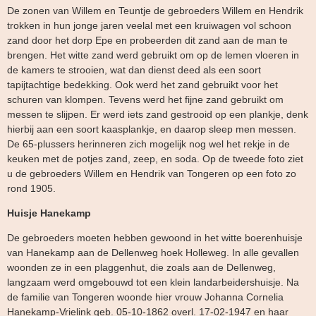
De zonen van Willem en Teuntje de gebroeders Willem en Hendrik
trokken in hun jonge jaren veelal met een kruiwagen vol schoon
zand door het dorp Epe en probeerden dit zand aan de man te
brengen. Het witte zand werd gebruikt om op de lemen vloeren in
de kamers te strooien, wat dan dienst deed als een soort
tapijtachtige bedekking. Ook werd het zand gebruikt voor het
schuren van klompen. Tevens werd het fijne zand gebruikt om
messen te slijpen. Er werd iets zand gestrooid op een plankje, denk
hierbij aan een soort kaasplankje, en daarop sleep men messen.
De 65-plussers herinneren zich mogelijk nog wel het rekje in de
keuken met de potjes zand, zeep, en soda. Op de tweede foto ziet
u de gebroeders Willem en Hendrik van Tongeren op een foto zo
rond 1905.
Huisje Hanekamp
De gebroeders moeten hebben gewoond in het witte boerenhuisje
van Hanekamp aan de Dellenweg hoek Holleweg. In alle gevallen
woonden ze in een plaggenhut, die zoals aan de Dellenweg,
langzaam werd omgebouwd tot een klein landarbeidershuisje. Na
de familie van Tongeren woonde hier vrouw Johanna Cornelia
Hanekamp-Vrielink geb. 05-10-1862 overl. 17-02-1947 en haar