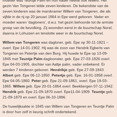
moeder was Teuntje Palm en hun vader heette ook Willem. Het
gezin Van Tongeren telde zeven kinderen. De bekendste van de
zeven kinderen was de marskramer Willem van Tongeren, die als
vijfde in de rij op 20 januari 1864 in Epe werd geboren. Vader en
moeder waren ‘dagloners’, d.w.z. het gezin behoorde tot de armste
groep van de bevolking. Zij woonden eerst in de buurtschap Norel,
daarna in Lohuizen en tenslotte weer in de buurtschap Norel.
Willem van Tongeren
was dagloner, geb. Epe op 30-11-1821 –
overl. Epe 14-01-1902. Hij was de zoon van Hendrik Egberts van
Tongeren en Petertje van den Burg. Hij huwde te Epe op 13-09-
1845 met
Teuntje Palm
dagloonster, geb. Epe 27-03-1826 overl.
Epe 04-03-1905, dochter van Aaltje palm, vader onbekend. Er
werden 7 kinderen geboren.
Hendrikje
geb. Epe 27-09-1843.
Albert
geb. Epe 06-12-1850.
Petertje
geb. Epe. 16-01-1858 overl.
Epe 04-05-1860.
Peter
geb. Epe 21-09-1861, overl. Epe 19-03-
1865.
Willem
geb. Epe 20-01-1864 overl. Beekbergen 07-11-1942.
Hendrik
geb. Epe 21-09-1870 overl. Epe11-04-1909.
Teuntje
geb.
21-09-1870 en overl. Epe 06-10-1886.
De huwelijksakte in 1845 van Willem van Tongeren en Teuntje Palm
is door hun zelf in keurig schrift ondertekend.