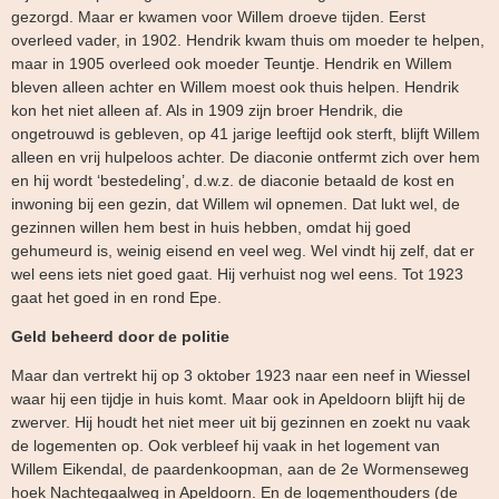
gezorgd. Maar er kwamen voor Willem droeve tijden. Eerst
overleed vader, in 1902. Hendrik kwam thuis om moeder te helpen,
maar in 1905 overleed ook moeder Teuntje. Hendrik en Willem
bleven alleen achter en Willem moest ook thuis helpen. Hendrik
kon het niet alleen af. Als in 1909 zijn broer Hendrik, die
ongetrouwd is gebleven, op 41 jarige leeftijd ook sterft, blijft Willem
alleen en vrij hulpeloos achter. De diaconie ontfermt zich over hem
en hij wordt ‘bestedeling’, d.w.z. de diaconie betaald de kost en
inwoning bij een gezin, dat Willem wil opnemen. Dat lukt wel, de
gezinnen willen hem best in huis hebben, omdat hij goed
gehumeurd is, weinig eisend en veel weg. Wel vindt hij zelf, dat er
wel eens iets niet goed gaat. Hij verhuist nog wel eens. Tot 1923
gaat het goed in en rond Epe.
Geld beheerd door de politie
Maar dan vertrekt hij op 3 oktober 1923 naar een neef in Wiessel
waar hij een tijdje in huis komt. Maar ook in Apeldoorn blijft hij de
zwerver. Hij houdt het niet meer uit bij gezinnen en zoekt nu vaak
de logementen op. Ook verbleef hij vaak in het logement van
Willem Eikendal, de paardenkoopman, aan de 2e Wormenseweg
hoek Nachtegaalweg in Apeldoorn. En de logementhouders (de