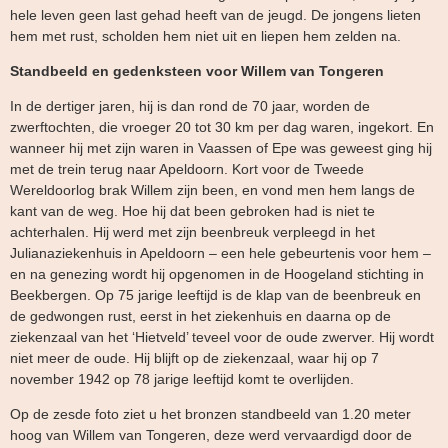
hele leven geen last gehad heeft van de jeugd. De jongens lieten
hem met rust, scholden hem niet uit en liepen hem zelden na.
Standbeeld en gedenksteen voor Willem van Tongeren
In de dertiger jaren, hij is dan rond de 70 jaar, worden de
zwerftochten, die vroeger 20 tot 30 km per dag waren, ingekort. En
wanneer hij met zijn waren in Vaassen of Epe was geweest ging hij
met de trein terug naar Apeldoorn. Kort voor de Tweede
Wereldoorlog brak Willem zijn been, en vond men hem langs de
kant van de weg. Hoe hij dat been gebroken had is niet te
achterhalen. Hij werd met zijn beenbreuk verpleegd in het
Julianaziekenhuis in Apeldoorn – een hele gebeurtenis voor hem –
en na genezing wordt hij opgenomen in de Hoogeland stichting in
Beekbergen. Op 75 jarige leeftijd is de klap van de beenbreuk en
de gedwongen rust, eerst in het ziekenhuis en daarna op de
ziekenzaal van het ‘Hietveld’ teveel voor de oude zwerver. Hij wordt
niet meer de oude. Hij blijft op de ziekenzaal, waar hij op 7
november 1942 op 78 jarige leeftijd komt te overlijden.
Op de zesde foto ziet u het bronzen standbeeld van 1.20 meter
hoog van Willem van Tongeren, deze werd vervaardigd door de