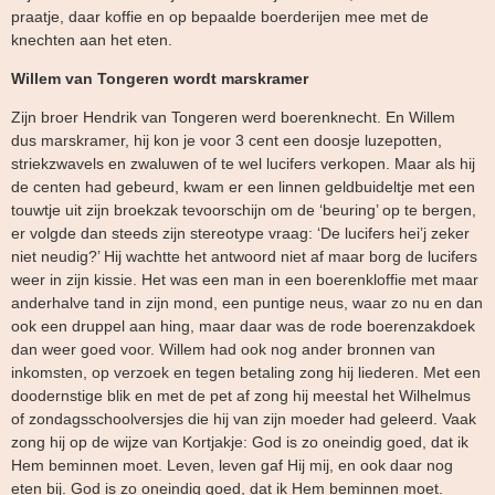
praatje, daar koffie en op bepaalde boerderijen mee met de
knechten aan het eten.
Willem van Tongeren wordt marskramer
Zijn broer Hendrik van Tongeren werd boerenknecht. En Willem
dus marskramer, hij kon je voor 3 cent een doosje luzepotten,
striekzwavels en zwaluwen of te wel lucifers verkopen. Maar als hij
de centen had gebeurd, kwam er een linnen geldbuideltje met een
touwtje uit zijn broekzak tevoorschijn om de ‘beuring’ op te bergen,
er volgde dan steeds zijn stereotype vraag: ‘De lucifers hei’j zeker
niet neudig?’ Hij wachtte het antwoord niet af maar borg de lucifers
weer in zijn kissie. Het was een man in een boerenkloffie met maar
anderhalve tand in zijn mond, een puntige neus, waar zo nu en dan
ook een druppel aan hing, maar daar was de rode boerenzakdoek
dan weer goed voor. Willem had ook nog ander bronnen van
inkomsten, op verzoek en tegen betaling zong hij liederen. Met een
doodernstige blik en met de pet af zong hij meestal het Wilhelmus
of zondagsschoolversjes die hij van zijn moeder had geleerd. Vaak
zong hij op de wijze van Kortjakje: God is zo oneindig goed, dat ik
Hem beminnen moet. Leven, leven gaf Hij mij, en ook daar nog
eten bij. God is zo oneindig goed, dat ik Hem beminnen moet.