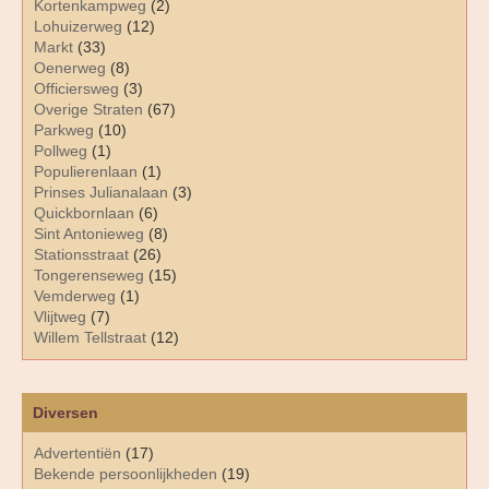
Kortenkampweg
(2)
Lohuizerweg
(12)
Markt
(33)
Oenerweg
(8)
Officiersweg
(3)
Overige Straten
(67)
Parkweg
(10)
Pollweg
(1)
Populierenlaan
(1)
Prinses Julianalaan
(3)
Quickbornlaan
(6)
Sint Antonieweg
(8)
Stationsstraat
(26)
Tongerenseweg
(15)
Vemderweg
(1)
Vlijtweg
(7)
Willem Tellstraat
(12)
Diversen
Advertentiën
(17)
Bekende persoonlijkheden
(19)