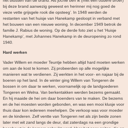
het blussen van de brand. Als jochie ben ik (met een oudere broer)
bij deze brand aanwezig geweest en herinner mij nog goed de
vieze vette grijsgele rook die opsteeg’. In 1948 werden de
restanten van het huisje van Hanekamp gesloopt in verband met
het bouwen van een nieuwe woning. In december 1949 betrok de
familie J. Rabius de woning. Op de derde foto ziet u het ‘Huisje
Hanekamp’, met Johannes Hanekamp in de deuropening zo rond
1940.
Hard werken
Vader Willem en moeder Teuntje hebben altijd hard moeten werken
om aan de kost te komen. Zij probeerden op alle mogelijke
manieren wat te verdienen. Zij werkten in het voor- en najaar bij de
boeren op het land. In de winter ging Willem van Tongeren de
bossen in om daar te werken, voornamelijk op de landgoederen
Tongeren en Welna. Van berkentakken werden bezems gemaakt.
En hij maaide de hei om daar boenders van te maken. De bezems
en de hei moesten worden gebonden, en was een mooi klusje voor
thuis daar kon iedereen meehelpen. De verkoop was voor moeder
en de kinderen. Zelf ventte van Tongeren net als zijn beide zonen
later met wit zand langs de deur, dat zaterdags na een grondige