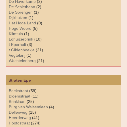
De Haverkamp
(2)
De Schietbaan
(2)
De Sprengen
(1)
Dijkhuizen
(1)
Het Hoge Land
(0)
Hoge Weerd
(5)
Klimtuin
(1)
Lohuizerbrink
(10)
t Eperholt
(3)
t Gildenhoekje
(21)
Vegtelarij
(1)
Wachtelenberg
(21)
Straten Epe
Beekstraat
(59)
Bloemstraat
(11)
Brinklaan
(25)
Burg van Walsemlaan
(4)
Dellenweg
(15)
Heerderweg
(41)
Hoofdstraat
(274)