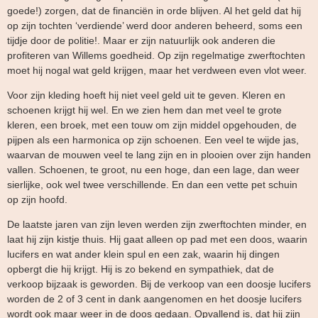
goede!) zorgen, dat de financiën in orde blijven. Al het geld dat hij
op zijn tochten ‘verdiende’ werd door anderen beheerd, soms een
tijdje door de politie!. Maar er zijn natuurlijk ook anderen die
profiteren van Willems goedheid. Op zijn regelmatige zwerftochten
moet hij nogal wat geld krijgen, maar het verdween even vlot weer.
Voor zijn kleding hoeft hij niet veel geld uit te geven. Kleren en
schoenen krijgt hij wel. En we zien hem dan met veel te grote
kleren, een broek, met een touw om zijn middel opgehouden, de
pijpen als een harmonica op zijn schoenen. Een veel te wijde jas,
waarvan de mouwen veel te lang zijn en in plooien over zijn handen
vallen. Schoenen, te groot, nu een hoge, dan een lage, dan weer
sierlijke, ook wel twee verschillende. En dan een vette pet schuin
op zijn hoofd.
De laatste jaren van zijn leven werden zijn zwerftochten minder, en
laat hij zijn kistje thuis. Hij gaat alleen op pad met een doos, waarin
lucifers en wat ander klein spul en een zak, waarin hij dingen
opbergt die hij krijgt. Hij is zo bekend en sympathiek, dat de
verkoop bijzaak is geworden. Bij de verkoop van een doosje lucifers
worden de 2 of 3 cent in dank aangenomen en het doosje lucifers
wordt ook maar weer in de doos gedaan. Opvallend is, dat hij zijn