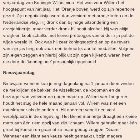
verjaardag van Koningin Wilhelmina. Het was voor Willem het
hoogtepunt van het jaar. Het ‘Oranje boven’ werd op zijn repertoire
gezet. Zijn negotiekistje werd dan versierd met oranje linten en de
Nederlandse vlag. Hij dronk dan bij hoge uitzondering een
oranjebittertje, maar verder dronk hij nooit alcohol. Hij was altijd
vrolijk en keek schalks met kleine pretoogjes van onder zijn pet de
wijde wereld in. Ook was hij zeer koningsgezind en op de revers
van zijn jas hing ook vaak een behoorlijk aantal medailles. Volgens
zijn eigen zeggen en hierbij olijk uit zijn ogen kijkend, waren hem
die door de ‘kooneginne’ persoonlijk opgespeld.
Nieuwjaarsdag
Nieuwjaar wensen kun je nog dagenlang na 1 januari doen vinden
de melkrijder, de bakker, de wisselloper, de koopman en de
bezorger van veevoer en noem maar op. Willem van Tongeren
houdt het stug de hele maand januari vol. Willem was niet een
marskramer als de anderen. Hij opereert vanuit een vast
verblijfplaats in de omgeving. Het kleine mannetje draagt een kleine
mars aan één riem opzij van zijn lichaam. Willem gebruikt maar één
groet bij komen en gaan of zo maar gedag zeggen: ‘Saam!’
Wanneer een klant een keuze heeft gemaakt uit zijn magere