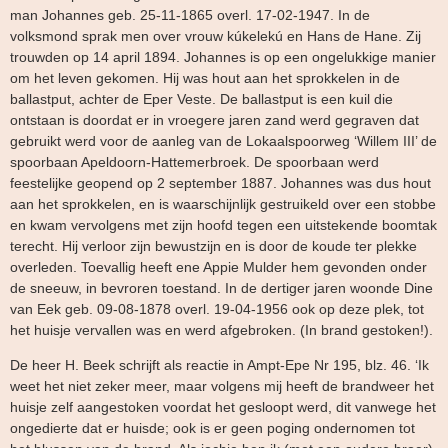
man Johannes geb. 25-11-1865 overl. 17-02-1947. In de
volksmond sprak men over vrouw kúkelekú en Hans de Hane. Zij
trouwden op 14 april 1894. Johannes is op een ongelukkige manier
om het leven gekomen. Hij was hout aan het sprokkelen in de
ballastput, achter de Eper Veste. De ballastput is een kuil die
ontstaan is doordat er in vroegere jaren zand werd gegraven dat
gebruikt werd voor de aanleg van de Lokaalspoorweg ‘Willem III’ de
spoorbaan Apeldoorn-Hattemerbroek. De spoorbaan werd
feestelijke geopend op 2 september 1887. Johannes was dus hout
aan het sprokkelen, en is waarschijnlijk gestruikeld over een stobbe
en kwam vervolgens met zijn hoofd tegen een uitstekende boomtak
terecht. Hij verloor zijn bewustzijn en is door de koude ter plekke
overleden. Toevallig heeft ene Appie Mulder hem gevonden onder
de sneeuw, in bevroren toestand. In de dertiger jaren woonde Dine
van Eek geb. 09-08-1878 overl. 19-04-1956 ook op deze plek, tot
het huisje vervallen was en werd afgebroken. (In brand gestoken!).
De heer H. Beek schrijft als reactie in Ampt-Epe Nr 195, blz. 46. ‘Ik
weet het niet zeker meer, maar volgens mij heeft de brandweer het
huisje zelf aangestoken voordat het gesloopt werd, dit vanwege het
ongedierte dat er huisde; ook is er geen poging ondernomen tot