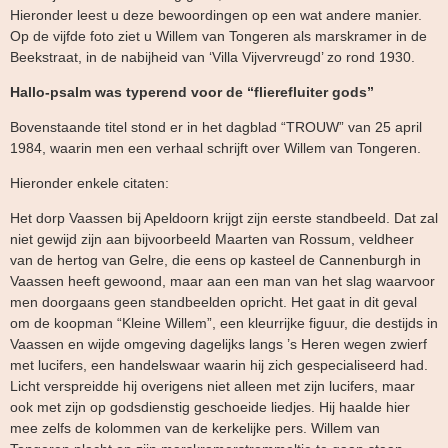
Hieronder leest u deze bewoordingen op een wat andere manier.
Op de vijfde foto ziet u Willem van Tongeren als marskramer in de
Beekstraat, in de nabijheid van ‘Villa Vijvervreugd’ zo rond 1930.
Hallo-psalm was typerend voor de “flierefluiter gods”
Bovenstaande titel stond er in het dagblad “TROUW” van 25 april
1984, waarin men een verhaal schrijft over Willem van Tongeren.
Hieronder enkele citaten:
Het dorp Vaassen bij Apeldoorn krijgt zijn eerste standbeeld. Dat zal
niet gewijd zijn aan bijvoorbeeld Maarten van Rossum, veldheer
van de hertog van Gelre, die eens op kasteel de Cannenburgh in
Vaassen heeft gewoond, maar aan een man van het slag waarvoor
men doorgaans geen standbeelden opricht. Het gaat in dit geval
om de koopman “Kleine Willem”, een kleurrijke figuur, die destijds in
Vaassen en wijde omgeving dagelijks langs ’s Heren wegen zwierf
met lucifers, een handelswaar waarin hij zich gespecialiseerd had.
Licht verspreidde hij overigens niet alleen met zijn lucifers, maar
ook met zijn op godsdienstig geschoeide liedjes. Hij haalde hier
mee zelfs de kolommen van de kerkelijke pers. Willem van