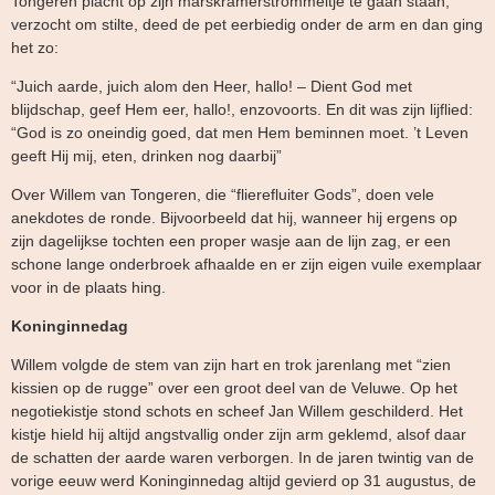
Tongeren placht op zijn marskramerstrommeltje te gaan staan,
verzocht om stilte, deed de pet eerbiedig onder de arm en dan ging
het zo:
“Juich aarde, juich alom den Heer, hallo! – Dient God met
blijdschap, geef Hem eer, hallo!, enzovoorts. En dit was zijn lijflied:
“God is zo oneindig goed, dat men Hem beminnen moet. ’t Leven
geeft Hij mij, eten, drinken nog daarbij”
Over Willem van Tongeren, die “flierefluiter Gods”, doen vele
anekdotes de ronde. Bijvoorbeeld dat hij, wanneer hij ergens op
zijn dagelijkse tochten een proper wasje aan de lijn zag, er een
schone lange onderbroek afhaalde en er zijn eigen vuile exemplaar
voor in de plaats hing.
Koninginnedag
Willem volgde de stem van zijn hart en trok jarenlang met “zien
kissien op de rugge” over een groot deel van de Veluwe. Op het
negotiekistje stond schots en scheef Jan Willem geschilderd. Het
kistje hield hij altijd angstvallig onder zijn arm geklemd, alsof daar
de schatten der aarde waren verborgen. In de jaren twintig van de
vorige eeuw werd Koninginnedag altijd gevierd op 31 augustus, de