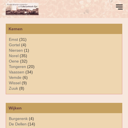
Kernen
Emst
(31)
Gortel
(4)
Niersen
(1)
Norel
(35)
Oene
(32)
Tongeren
(20)
Vaassen
(34)
Vemde
(6)
Wissel
(9)
Zuuk
(8)
Wijken
Burgerenk
(4)
De Dellen
(14)