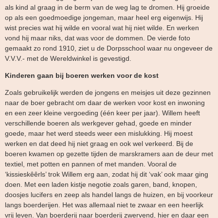
als kind al graag in de berm van de weg lag te dromen. Hij groeide
op als een goedmoedige jongeman, maar heel erg eigenwijs. Hij
wist precies wat hij wilde en vooral wat hij niet wilde. En werken
vond hij maar niks, dat was voor de dommen. De vierde foto
gemaakt zo rond 1910, ziet u de Dorpsschool waar nu ongeveer de
V.V.V.- met de Wereldwinkel is gevestigd.
Kinderen gaan bij boeren werken voor de kost
Zoals gebruikelijk werden de jongens en meisjes uit deze gezinnen
naar de boer gebracht om daar de werken voor kost en inwoning
en een zeer kleine vergoeding (één keer per jaar). Willem heeft
verschillende boeren als werkgever gehad, goede en minder
goede, maar het werd steeds weer een mislukking. Hij moest
werken en dat deed hij niet graag en ook wel verkeerd. Bij de
boeren kwamen op gezette tijden de marskramers aan de deur met
textiel, met potten en pannen of met manden. Vooral de
‘kissieskêêrls’ trok Willem erg aan, zodat hij dit ‘vak’ ook maar ging
doen. Met een laden kistje negotie zoals garen, band, knopen,
doosjes lucifers en zeep als handel langs de huizen, en bij voorkeur
langs boerderijen. Het was allemaal niet te zwaar en een heerlijk
vrij leven. Van boerderij naar boerderij zwervend, hier en daar een