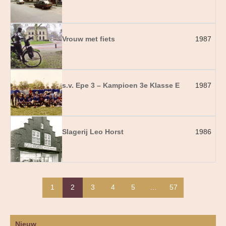
Vrouw met fiets
1987
s.v. Epe 3 – Kampioen 3e Klasse E
1987
Slagerij Leo Horst
1986
1
2
3
4
5
…
57
Nieuw