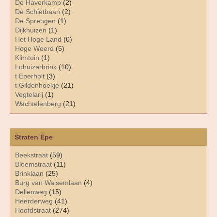
De Haverkamp
(2)
De Schietbaan
(2)
De Sprengen
(1)
Dijkhuizen
(1)
Het Hoge Land
(0)
Hoge Weerd
(5)
Klimtuin
(1)
Lohuizerbrink
(10)
t Eperholt
(3)
t Gildenhoekje
(21)
Vegtelarij
(1)
Wachtelenberg
(21)
Straten Epe
Beekstraat
(59)
Bloemstraat
(11)
Brinklaan
(25)
Burg van Walsemlaan
(4)
Dellenweg
(15)
Heerderweg
(41)
Hoofdstraat
(274)