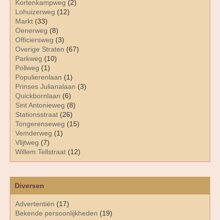
Kortenkampweg
(2)
Lohuizerweg
(12)
Markt
(33)
Oenerweg
(8)
Officiersweg
(3)
Overige Straten
(67)
Parkweg
(10)
Pollweg
(1)
Populierenlaan
(1)
Prinses Julianalaan
(3)
Quickbornlaan
(6)
Sint Antonieweg
(8)
Stationsstraat
(26)
Tongerenseweg
(15)
Vemderweg
(1)
Vlijtweg
(7)
Willem Tellstraat
(12)
Diversen
Advertentiën
(17)
Bekende persoonlijkheden
(19)