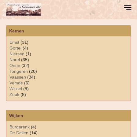
Kernen
Emst
(31)
Gortel
(4)
Niersen
(1)
Norel
(35)
Oene
(32)
Tongeren
(20)
Vaassen
(34)
Vemde
(6)
Wissel
(9)
Zuuk
(8)
Wijken
Burgerenk
(4)
De Dellen
(14)