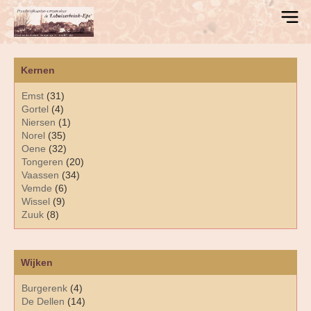
Kernen
Emst
(31)
Gortel
(4)
Niersen
(1)
Norel
(35)
Oene
(32)
Tongeren
(20)
Vaassen
(34)
Vemde
(6)
Wissel
(9)
Zuuk
(8)
Wijken
Burgerenk
(4)
De Dellen
(14)