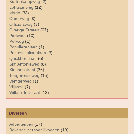
Kortenkampweg
(2)
Lohuizerweg
(12)
Markt
(33)
Oenerweg
(8)
Officiersweg
(3)
Overige Straten
(67)
Parkweg
(10)
Pollweg
(1)
Populierenlaan
(1)
Prinses Julianalaan
(3)
Quickbornlaan
(6)
Sint Antonieweg
(8)
Stationsstraat
(26)
Tongerenseweg
(15)
Vemderweg
(1)
Vlijtweg
(7)
Willem Tellstraat
(12)
Diversen
Advertentiën
(17)
Bekende persoonlijkheden
(19)