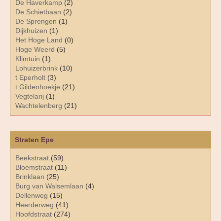
De Haverkamp
(2)
De Schietbaan
(2)
De Sprengen
(1)
Dijkhuizen
(1)
Het Hoge Land
(0)
Hoge Weerd
(5)
Klimtuin
(1)
Lohuizerbrink
(10)
t Eperholt
(3)
t Gildenhoekje
(21)
Vegtelarij
(1)
Wachtelenberg
(21)
Straten Epe
Beekstraat
(59)
Bloemstraat
(11)
Brinklaan
(25)
Burg van Walsemlaan
(4)
Dellenweg
(15)
Heerderweg
(41)
Hoofdstraat
(274)