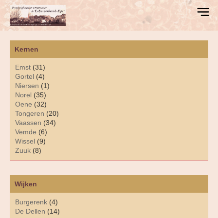
Kernen
Emst
(31)
Gortel
(4)
Niersen
(1)
Norel
(35)
Oene
(32)
Tongeren
(20)
Vaassen
(34)
Vemde
(6)
Wissel
(9)
Zuuk
(8)
Wijken
Burgerenk
(4)
De Dellen
(14)