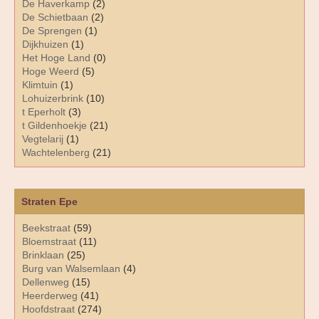
De Haverkamp
(2)
De Schietbaan
(2)
De Sprengen
(1)
Dijkhuizen
(1)
Het Hoge Land
(0)
Hoge Weerd
(5)
Klimtuin
(1)
Lohuizerbrink
(10)
t Eperholt
(3)
t Gildenhoekje
(21)
Vegtelarij
(1)
Wachtelenberg
(21)
Straten Epe
Beekstraat
(59)
Bloemstraat
(11)
Brinklaan
(25)
Burg van Walsemlaan
(4)
Dellenweg
(15)
Heerderweg
(41)
Hoofdstraat
(274)