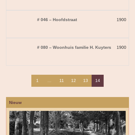
# 046 – Hoofdstraat
1900
# 080 – Woonhuis familie H. Kuyters
1900
1
…
11
12
13
14
Nieuw