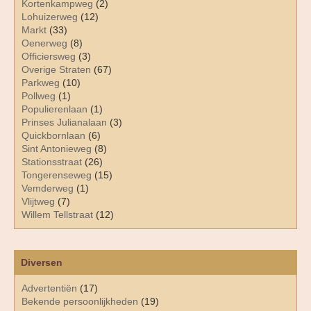
Kortenkampweg
(2)
Lohuizerweg
(12)
Markt
(33)
Oenerweg
(8)
Officiersweg
(3)
Overige Straten
(67)
Parkweg
(10)
Pollweg
(1)
Populierenlaan
(1)
Prinses Julianalaan
(3)
Quickbornlaan
(6)
Sint Antonieweg
(8)
Stationsstraat
(26)
Tongerenseweg
(15)
Vemderweg
(1)
Vlijtweg
(7)
Willem Tellstraat
(12)
Diversen
Advertentiën
(17)
Bekende persoonlijkheden
(19)